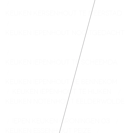
/
KEUKEN KERSENHOUT TE MEERSTAD
/
KEUKEN IEPENHOUT
NOOITGEDACHT
/
KEUKEN IEPENHOUT TE SCHEEMDA
/
KEUKEN IEPENHOUT TE BENNEKOM
KEUKEN IEPENHOUT TE HIJKEN
/
/
KEUKEN NOTENHOUT
EELDERWOLDE
IEPEN KEUKEN GRONINGEN 03
/
/
KEUKEN ESSENHOUT PEIZE
/