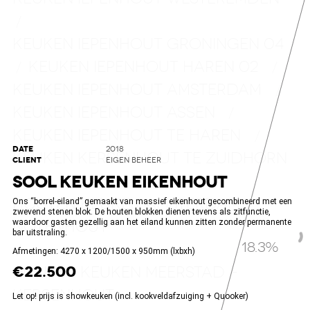
/
KEUKEN IEPENHOUT GRONINGEN 04
KEUKEN IEPENHOUT HAREN 02
/
/
KEUKEN IEPENHOUT AMSTERDAM
/
KEUKEN IEPENHOUT ASSEN
/
KEUKEN IEPENHOUT TE HAREN
/
DATE
2018
KEUKEN KERSENHOUT TE ZUIDHORN
CLIENT
EIGEN BEHEER
SOOL KEUKEN EIKENHOUT
/
HOUTEN KEUKEN AMSTERDAM
Ons “borrel-eiland” gemaakt van massief eikenhout gecombineerd met een
zwevend stenen blok. De houten blokken dienen tevens als zitfunctie,
NOTENHOUT
waardoor gasten gezellig aan het eiland kunnen zitten zonder permanente
bar uitstraling.
19.2%
/
Afmetingen: 4270 x 1200/1500 x 950mm (lxbxh)
€22.500
HOUTEN KEUKEN MEERSTAD –
KERSENHOUT
Let op! prijs is showkeuken (incl. kookveldafzuiging + Quooker)