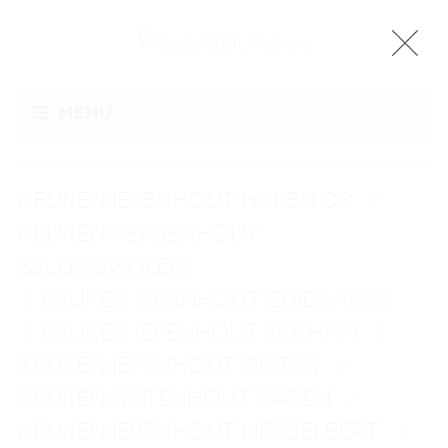
Menu
KEUKEN IEPENHOUT HAREN 03
/
KEUKEN KERSENHOUT
BELLINGWOLDE
KEUKEN EIKENHOUT ZUIDLAREN
/
KEUKEN IEPENHOUT KOLHAM
/
/
KEUKEN IEPENHOUT GIETEN
/
KEUKEN NOTENHOUT HAREN
/
KEUKEN IEPENHOUT MIDDELBERT
/