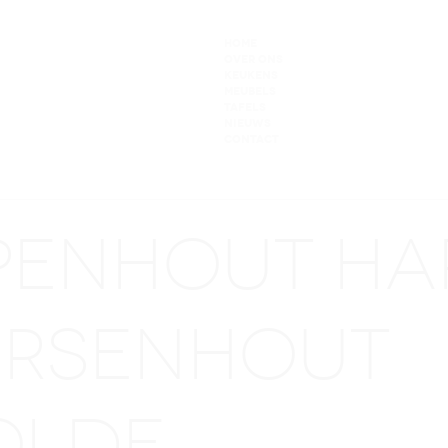
HOME
OVER ONS
KEUKENS
MEUBELS
TAFELS
NIEUWS
CONTACT
EPENHOUT H
ERSENHOUT
OLDE