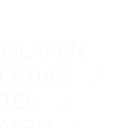
UIDLAREN
 KOLHAM
/
IETEN
/
HAREN
/