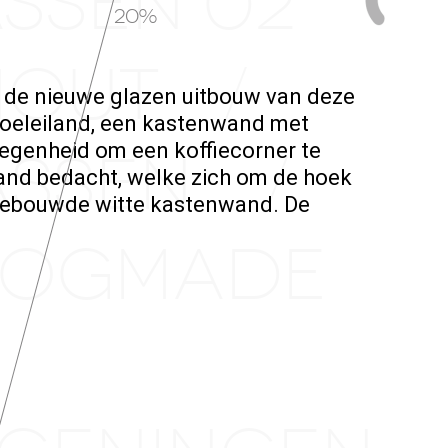
ASSEN 02
24.2%
NHOUT
/
 de nieuwe glazen uitbouw van deze
poeleiland, een kastenwand met
egenheid om een koffiecorner te
 ASSEN
/
and bedacht, welke zich om de hoek
ingebouwde witte kastenwand. De
HOOGMADE