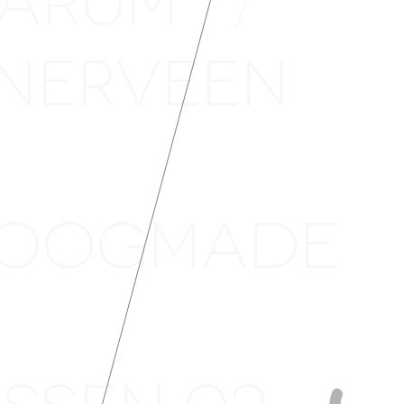
MARUM
/
ANERVEEN