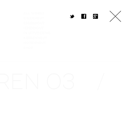
All Works
t
f
g
eikenhout
essenhout
iepenhout
in uitvoering
kersenhout
notenhout
shop
AREN 03
/