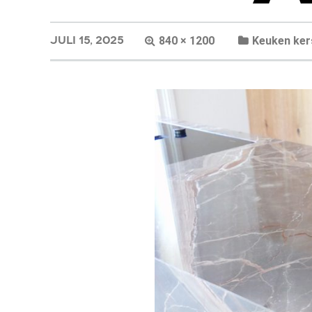
JULI 15, 2025
840 × 1200
Keuken ker